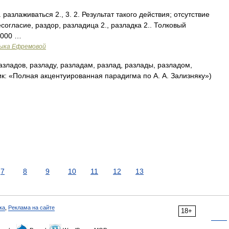
 разлаживаться 2., 3. 2. Результат такого действия; отсутствие
согласие, раздор, разладица 2., разладка 2.. Толковый
2000 …
зыка Ефремовой
зладов, разладу, разладам, разлад, разлады, разладом,
ик: «Полная акцентуированная парадигма по А. А. Зализняку»)
7
8
9
10
11
12
13
ка
,
Реклама на сайте
18+