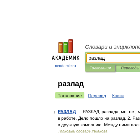
Словари и энциклоп
academic.ru
Толкования
Переводы
разлад
Толкование
Перевод
Книги
РАЗЛАД
— РАЗЛАД, разлада, мн. нет, м
1
в работе. Дело пошло на разлад. 2. Ра
в дружную компанию. Между ними полн
Толковый словарь Ушакова