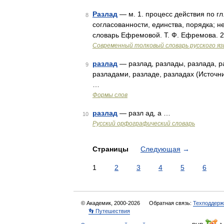
Разлад
— м. 1. процесс действия по гл.
8
согласованности, единства, порядка; не
словарь Ефремовой. Т. Ф. Ефремова. 
Современный толковый словарь русского я
разлад
— разлад, разлады, разлада, ра
9
разладами, разладе, разладах (Источн
…
Формы слов
разлад
— разл ад, а …
10
Русский орфографический словарь
Страницы
Следующая
→
1
2
3
4
5
6
© Академик, 2000-2026
Обратная связь:
Техподдерж
👣 Путешествия