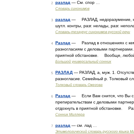
разлад
— См. спор …
2
Словарь синонимов
разлад
— РАЗЛАД, недоразумение, несо
3
шутл. контры, разг. нелады, разг. непол
Словарь-тезаурус синонимов русской речи
Разлад
— Разлад в отношениях с кем т
4
разногласиям с деловыми партнерами. 
приятной обстановке. Вообще, любой 
Большой универсальный сонник
РАЗЛАД
— РАЗЛАД, а, муж. 1. Отсутстви
5
разногласие. Семейный р. Толковый сл
Толковый словарь Ожегова
Разлад
— Если Вам снится, что Вы с к
6
препирательствам с деловыми партнер
отдохнуть в приятной обстановке. Ра
Сонник Миллера
разлад
— см. лад …
7
Этимологический словарь русского языка М